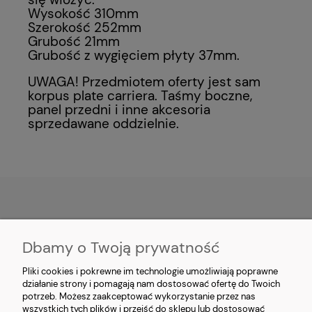
Wysokość 310mm
Szerokość 252mm
Grubość 21mm
Grubość z wygięciem płyty 37mm.
UWAGA! Przedmiotem oferty jest sam
korpus plate carriera. Taśmy boczne,
panel przedni i inne akcesoria
sprzedawane oddzielnie.
MOJE KONTO
Dbamy o Twoją prywatność
PŁATNOŚCI I DOSTAWA
Pliki cookies i pokrewne im technologie umożliwiają poprawne
działanie strony i pomagają nam dostosować ofertę do Twoich
potrzeb. Możesz zaakceptować wykorzystanie przez nas
INFORMACJE
wszystkich tych plików i przejść do sklepu lub dostosować