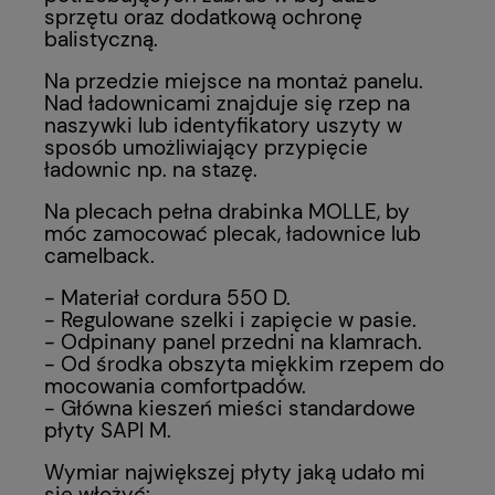
sprzętu oraz dodatkową ochronę
balistyczną.
Na przedzie miejsce na montaż panelu.
Nad ładownicami znajduje się rzep na
naszywki lub identyfikatory uszyty w
sposób umożliwiający przypięcie
ładownic np. na stazę.
Na plecach pełna drabinka MOLLE, by
móc zamocować plecak, ładownice lub
camelback.
- Materiał cordura 550 D.
- Regulowane szelki i zapięcie w pasie.
- Odpinany panel przedni na klamrach.
- Od środka obszyta miękkim rzepem do
mocowania comfortpadów.
- Główna kieszeń mieści standardowe
płyty SAPI M.
Wymiar największej płyty jaką udało mi
się włożyć: