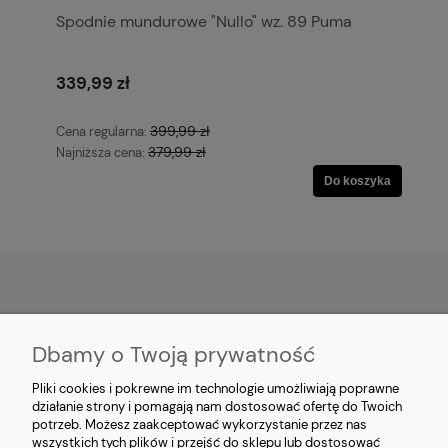
Spodnie mundurowe "Nullo" wz. 89 Puma
339,99 zł
399,99 zł
Cena regularna:
379,99 zł
Najniższa cena:
Do koszyka
MOJE KONTO
Dbamy o Twoją prywatność
PŁATNOŚCI I DOSTAWA
Pliki cookies i pokrewne im technologie umożliwiają poprawne
działanie strony i pomagają nam dostosować ofertę do Twoich
potrzeb. Możesz zaakceptować wykorzystanie przez nas
INFORMACJE
wszystkich tych plików i przejść do sklepu lub dostosować