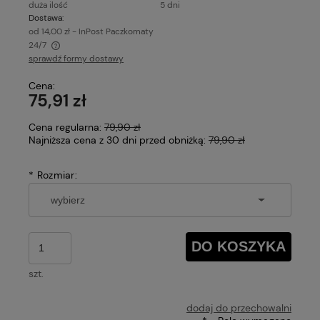
duża ilość
5 dni
Dostawa:
od 14,00 zł
- InPost Paczkomaty
24/7
sprawdź formy dostawy
Cena nie zawiera ewentualnych kosztów płatności
Cena:
75,91 zł
Cena regularna:
79,90 zł
Najniższa cena z 30 dni przed obniżką:
79,90 zł
*
Rozmiar:
DO KOSZYKA
szt.
dodaj do przechowalni