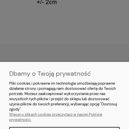
MOJE KONTO
Dbamy o Twoją prywatność
PŁATNOŚCI I DOSTAWA
Pliki cookies i pokrewne im technologie umożliwiają poprawne
działanie strony i pomagają nam dostosować ofertę do Twoich
potrzeb. Możesz zaakceptować wykorzystanie przez nas
INFORMACJE
wszystkich tych plików i przejść do sklepu lub dostosować
użycie plików do swoich preferencji, wybierając opcję "Dostosuj
O NAS
zgody".
Więcej o plikach cookies przeczytasz w naszej Polityce
prywatności.