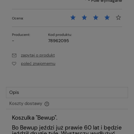
*
- Pole wymagane
Ocena:
Producent:
Kod produktu:
-
78962095
zapytaj o produkt
poleć znajomemu
Opis
Koszty dostawy
Cena nie zawiera ewentualnych kosztów płatności
Koszulka "Bewup".
Bo Bewup jeździ już prawie 60 lat i będzie
jeździł drugie tyle. Wystarczy wydłużyć