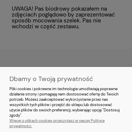
UWAGA! Pas biodrowy pokazałem na
zdjęciach poglądowo by zaprezentować
sposób mocowania szelek. Pas nie
wchodzi w część zestawu.
MOJE KONTO
Dbamy o Twoją prywatność
PŁATNOŚCI I DOSTAWA
Pliki cookies i pokrewne im technologie umożliwiają poprawne
działanie strony i pomagają nam dostosować ofertę do Twoich
potrzeb. Możesz zaakceptować wykorzystanie przez nas
INFORMACJE
wszystkich tych plików i przejść do sklepu lub dostosować
użycie plików do swoich preferencji, wybierając opcję "Dostosuj
O NAS
zgody".
Więcej o plikach cookies przeczytasz w naszej Polityce
prywatności.